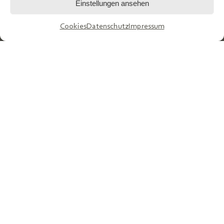
Crellestraße 21, 10827 Berlin
Einstellungen ansehen
post@supervisionszentrum.berlin
Tel.
030 78 89 15 06
Cookies
Datenschutz
Impressum
Zum Newsletter anmelden
WEITERBILDUNG
Überblick
Systemische Supervision und Coaching – regulär
Systemische Supervision und Coaching – verkürzt
Weiterbildungsleitung
Lehrsupervisor*innen
Dozent*innen