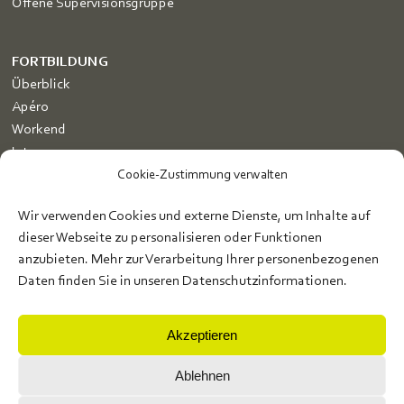
Offene Supervisionsgruppe
FORTBILDUNG
Überblick
Apéro
Workend
Intenso
Zertifikatskurs Traumasensible Supervision
Cookie-Zustimmung verwalten
Dozent*innen
Wir verwenden Cookies und externe Dienste, um Inhalte auf
dieser Webseite zu personalisieren oder Funktionen
anzubieten. Mehr zur Verarbeitung Ihrer personenbezogenen
Home
Daten finden Sie in unseren Datenschutzinformationen.
Wir
Netzwerk
Akzeptieren
Kontakt
Impressum
Ablehnen
AGB