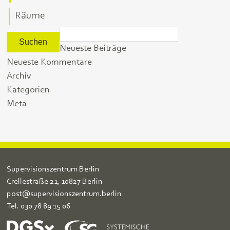
Räume
Suchen
nach:
Neueste Beiträge
Neueste Kommentare
Archiv
Kategorien
Meta
Supervisionszentrum Berlin
Crellestraße 21, 10827 Berlin
post@supervisionszentrum.berlin
Tel.
030 78 89 15 06